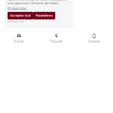
vous approuvez l'utilisation de cookies.
En savoir plus
Accepter tout
Paramètres
Refuser Tout
Écrire
Trouver
Sonner
ACADÉMIE GRÉTRY
· 
ÉCOLE DE MUSIQUE, DE DANSE ET 
DE THÉÂTRE À LIÈGE. DEPUIS 1929.
Place des Arts 2 · 4020 Liège · 
info@academiegretry.be
 · 
+32 4 342 61 60 