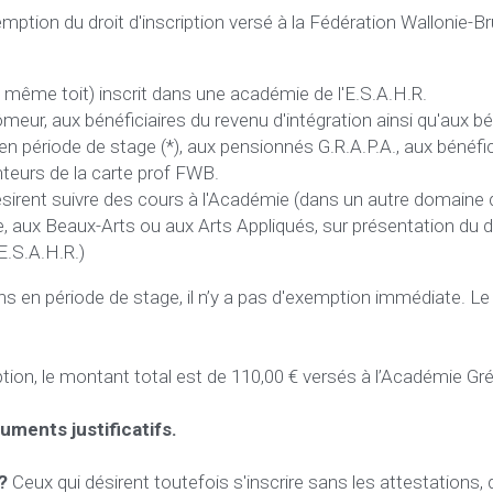
mption du droit d'inscription versé à la Fédération Wallonie-Bru
 même toit) inscrit dans une académie de l'E.S.A.H.R.
r, aux bénéficiaires du revenu d'intégration ainsi qu'aux béné
période de stage (*), aux pensionnés G.R.A.P.A., aux bénéficia
teurs de la carte prof FWB. 
ésirent suivre des cours à l'Académie (dans un autre domaine
e, aux Beaux-Arts ou aux Arts Appliqués, sur présentation du
E.S.A.H.R.)
s en période de stage, il n’y a pas d'exemption immédiate. Le
tion, le montant total est de 110,00 € versés à l’Académie Gré
ments justificatifs.
? 
Ceux qui désirent toutefois s'inscrire sans les attestations, d