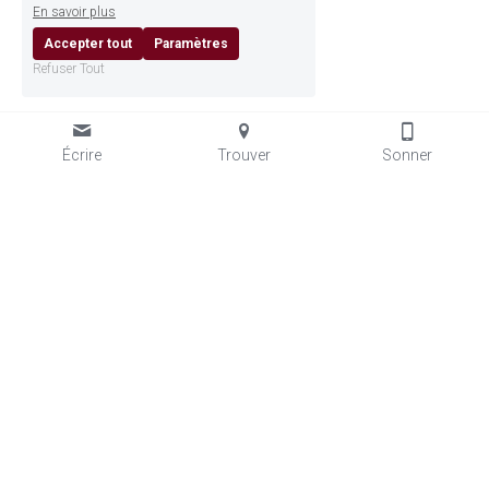
En savoir plus
Accepter tout
Paramètres
Refuser Tout
Écrire
Trouver
Sonner
ACADÉMIE GRÉTRY
· 
ÉCOLE DE MUSIQUE, DE DANSE ET 
DE THÉÂTRE À LIÈGE. DEPUIS 1929.
Place des Arts 2 · 4020 Liège · 
info@academiegretry.be
 · 
+32 4 342 61 60 
En semaine de 14h à 18h45, le mercredi de 12h45 à 18h45 