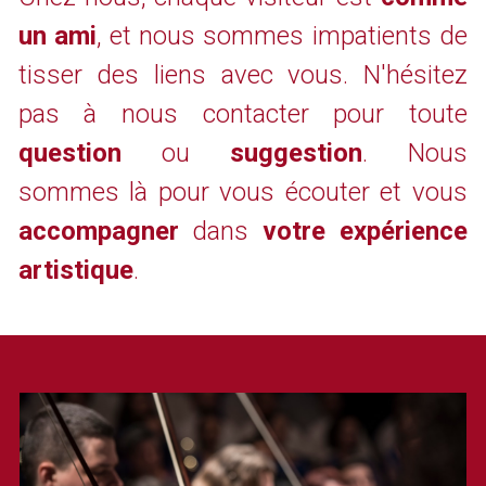
un ami
, et nous sommes impatients de 
tisser des liens avec vous. N'hésitez 
pas à nous contacter pour toute 
question 
ou 
suggestion
. Nous 
sommes là pour vous écouter et vous 
accompagner
 dans 
votre expérience 
artistique
.