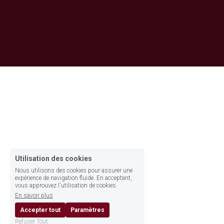
Utilisation des cookies
Nous utilisons des cookies pour assurer une
expérience de navigation fluide. En acceptant,
vous approuvez l'utilisation de cookies.
En savoir plus
Accepter tout
Paramètres
Refuser Tout