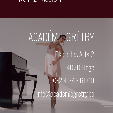
ACADÉMIE GRÉTRY
Place des Arts 2
4020 Liège
+32 4 342 61 60
info@academiegretry.be