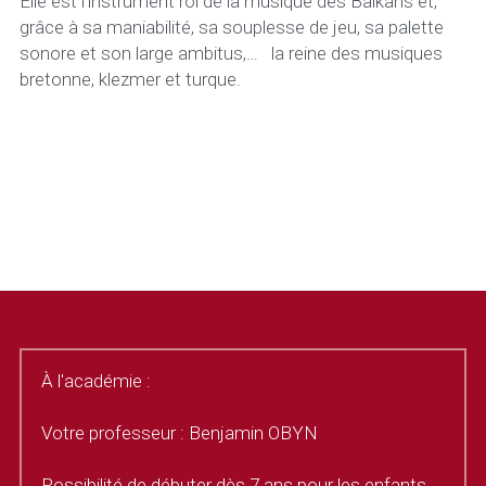
Elle est l’instrument roi de la musique des Balkans et, 
grâce à sa maniabilité, sa souplesse de jeu, sa palette 
sonore et son large ambitus,…   la reine des musiques 
bretonne, klezmer et turque.
.
.
À l'académie :
Votre professeur : Benjamin OBYN
Possibilité de débuter dès 7 ans pour les enfants 