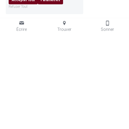
Accepter tout
Paramètres
Refuser Tout
Écrire
Trouver
Sonner
ACADÉMIE GRÉTRY
· 
ÉCOLE DE MUSIQUE, DE DANSE ET 
DE THÉÂTRE À LIÈGE. DEPUIS 1929.
Place des Arts 2 · 4020 Liège · 
info@academiegretry.be
 · 
+32 4 342 61 60 
En semaine de 14h à 18h45, le mercredi de 12h45 à 18h45 
et le samedi de 9h à 12h45